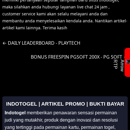
maka silahkan anda hubungi layanan live chat 24 jam ,
customer service kami akan selalu melayani anda dan
membantu anda menyelesaikan kendala anda. Nantikan artikel-
artikel kami lainnya. Terima kasih
←
DAILY LEADERBOARD - PLAYTECH
BONUS FREESPIN PGSOFT 200X - PG SOFT
→
INDOTOGEL | ARTIKEL PROMO | BUKTI BAYAR
Indotogel
memberikan penawaran sensasi permainan
judi yang mutakhir, produk dengan inovasi dan resolusi
yang tertinggi pada permainan kartu, permainan togel,