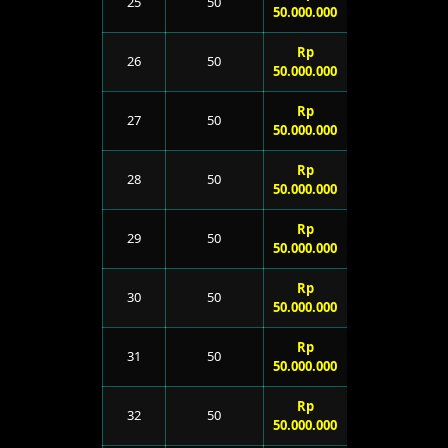
25
50
50.000.000
Rp
26
50
50.000.000
Rp
27
50
50.000.000
Rp
28
50
50.000.000
Rp
29
50
50.000.000
Rp
30
50
50.000.000
Rp
31
50
50.000.000
Rp
32
50
50.000.000