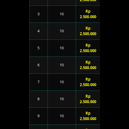
Rp
3
10
2.500.000
Rp
4
10
2.500.000
Rp
5
10
2.500.000
Rp
6
10
2.500.000
Rp
7
10
2.500.000
Rp
8
10
2.500.000
Rp
9
10
2.500.000