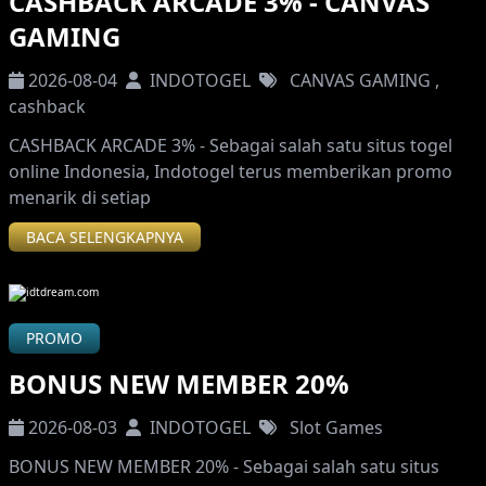
CASHBACK ARCADE 3% - CANVAS
GAMING
2026-08-04
INDOTOGEL
CANVAS GAMING
,
cashback
CASHBACK ARCADE 3% - Sebagai salah satu situs togel
online Indonesia, Indotogel terus memberikan promo
menarik di setiap
BACA SELENGKAPNYA
PROMO
BONUS NEW MEMBER 20%
2026-08-03
INDOTOGEL
Slot Games
BONUS NEW MEMBER 20% - Sebagai salah satu situs