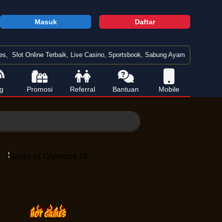
Masuk
Daftar
ot Online Terbaik, Live Casino, Sportsbook, Sabung Ayam & Arcade | Jangan
og
Promosi
Referral
Bantuan
Mobile