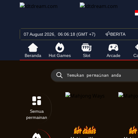
07 August 2026,
06:06:18 (GMT +7)
BERITA
Beranda
Hot Games
Slot
Arcade
Ca
Semua
permainan