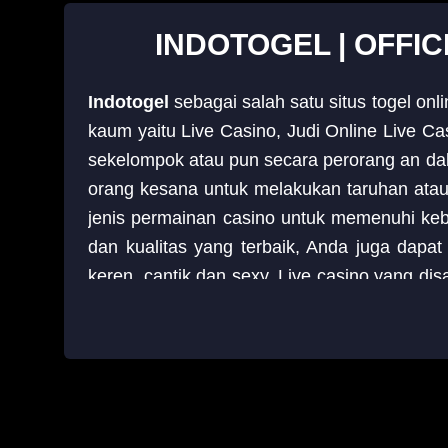
INDOTOGEL | OFFIC
Indotogel
sebagai salah satu situs togel onl
kaum yaitu Live Casino, Judi Online Live 
sekelompok atau pun secara perorang an dal
orang kesana untuk melakukan taruhan atau
jenis permainan casino untuk memenuhi keb
dan kualitas yang terbaik, Anda juga dapa
keren, cantik dan sexy. Live casino yang dis
menemukan kenyamanan dan keamanan dalam 
Anda mainkan.
MACAM-MACAM JE