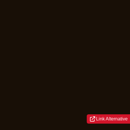
atter
Gates of Olympus 1000™
Link Alternative