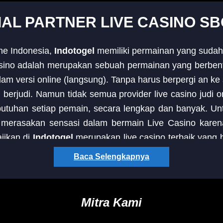
IAL PARTNER LIVE CASINO SB
ine Indonesia,
Indotogel
memiliki permainan yang sudah 
Casino adalah merupakan sebuah permainan yang berbent
am versi online (langsung). Tanpa harus berpergi an ke
 berjudi. Namun tidak semua provider live casino jud
utuhan setiap pemain, secara lengkap dan banyak. Unt
t merasakan sensasi dalam bermain Live Casino karen
ajikan di
Indotogel
merupakan live casino terbaik yang
bermain di casino online. Anda juga dapat menemukan 
Baca Selengkapnya
NIS PERMAINAN LIVE C
Mitra Kami