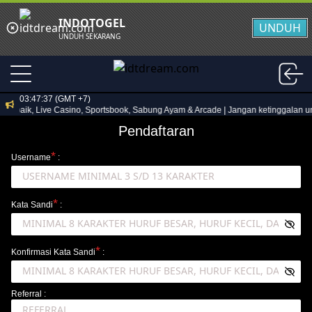
INDOTOGEL
UNDUH
UNDUH SEKARANG
03:47:37 (GMT +7)
erbaik, Live Casino, Sportsbook, Sabung Ayam & Arcade | Jangan ketinggalan unt
Pendaftaran
*
Username
:
*
Kata Sandi
:
*
Konfirmasi Kata Sandi
:
Referral :