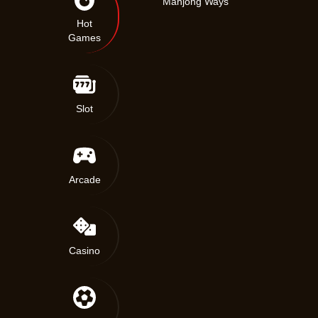
Mahjong Ways
Hot
Games
Slot
Arcade
Casino