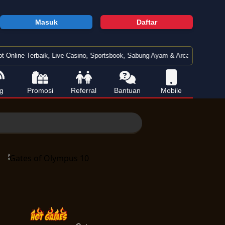
Masuk
Daftar
ne Terbaik, Live Casino, Sportsbook, Sabung Ayam & Arcade | Jangan ketin
og
Promosi
Referral
Bantuan
Mobile