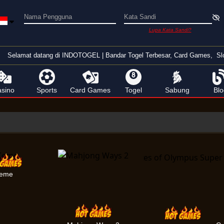
Lupa Kata Sandi?
elamat datang di INDOTOGEL | Bandar Togel Terbesar, Card Games, Slot Onli
sino
Sports
Card Games
Togel
Sabung
Bl
eme