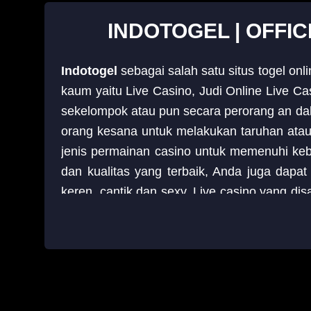
INDOTOGEL | OFFIC
Indotogel
sebagai salah satu situs togel onl
kaum yaitu Live Casino, Judi Online Live 
sekelompok atau pun secara perorang an dal
orang kesana untuk melakukan taruhan atau
jenis permainan casino untuk memenuhi keb
dan kualitas yang terbaik, Anda juga dapa
keren, cantik dan sexy. Live casino yang dis
menemukan kenyamanan dan keamanan dalam 
Anda mainkan.
MACAM-MACAM JE