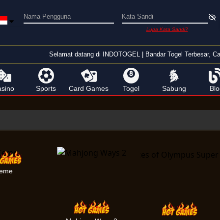
Lupa Kata Sandi?
Selamat datang di INDOTOGEL | Bandar Togel Terbesar, Card Ga
sino
Sports
Card Games
Togel
Sabung
Bl
eme