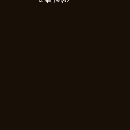
Mahjong Ways 2