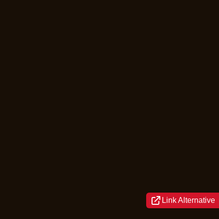
Gates of Olympus Super Scatter
Gates of Olympus 1000™
Link Alternative