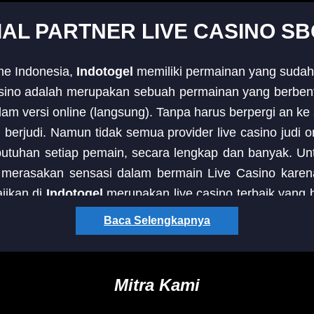
IAL PARTNER LIVE CASINO SB
ine Indonesia,
Indotogel
memiliki permainan yang sudah 
Casino adalah merupakan sebuah permainan yang berbent
am versi online (langsung). Tanpa harus berpergi an ke
 berjudi. Namun tidak semua provider live casino jud
utuhan setiap pemain, secara lengkap dan banyak. Unt
t merasakan sensasi dalam bermain Live Casino karen
ajikan di
Indotogel
merupakan live casino terbaik yang
bermain di casino online. Anda juga dapat menemukan 
Baca Selengkapnya
NIS PERMAINAN LIVE C
Mitra Kami