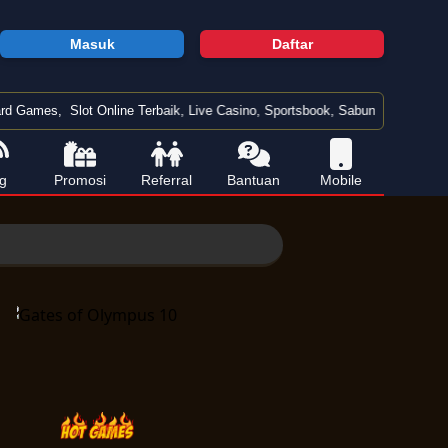
Masuk
Daftar
mes, Slot Online Terbaik, Live Casino, Sportsbook, Sabung Ayam & Arcade |
og
Promosi
Referral
Bantuan
Mobile