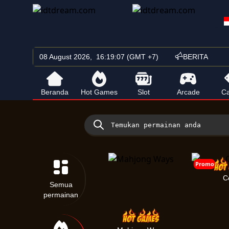
08 August 2026,
16:19:07 (GMT +7)
BERITA
Beranda
Hot Games
Slot
Arcade
Ca
Promo
C
Semua
permainan