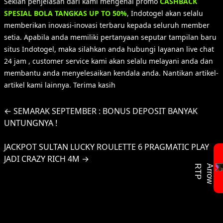
Sekian penjelasan dari kami mengenai promo
CASHBACK
SPESIAL BOLA TANGKAS UP TO 50%
, Indotogel akan selalu
memberikan inovasi-inovasi terbaru kepada seluruh member
setia. Apabila anda memiliki pertanyaan seputar tampilan baru
situs Indotogel, maka silahkan anda hubungi layanan live chat
24 jam , customer service kami akan selalu melayani anda dan
membantu anda menyelesaikan kendala anda. Nantikan artikel-
artikel kami lainnya. Terima kasih
←
SEMARAK SEPTEMBER : BONUS DEPOSIT BANYAK
UNTUNGNYA !
JACKPOT SULTAN LUCKY ROULETTE 6 PRAGMATIC PLAY
JADI CRAZY RICH 4M
→