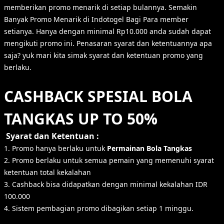
memberikan promo menarik di setiap bulannya. Semakin
Banyak Promo Menarik di Indotogel Bagi Para member
setianya. Hanya dengan minimal Rp10.000 anda sudah dapat
mengikuti promo ini. Penasaran syarat dan ketentuannya apa
saja? yuk mari kita simak syarat dan ketentuan promo yang
berlaku.
CASHBACK SPESIAL BOLA
TANGKAS UP TO 50%
Syarat dan Ketentuan :
1. Promo hanya berlaku untuk
Permainan Bola Tangkas
2. Promo berlaku untuk semua pemain yang memenuhi syarat
ketentuan total kekalahan
3. Cashback bisa didapatkan dengan minimal kekalahan IDR
100.000
4. Sistem pembagian promo dibagikan setiap 1 minggu.