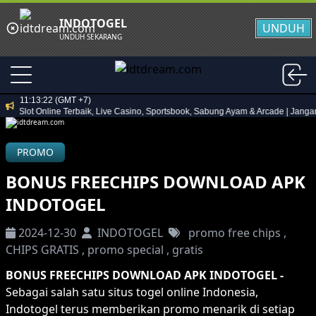
INDOTOGEL
UNDUH
UNDUH SEKARANG
11:13:22 (GMT +7)
 Slot Online Terbaik, Live Casino, Sportsbook, Sabung Ayam & Arcade | Jangan k
PROMO
BONUS FREECHIPS DOWNLOAD APK
INDOTOGEL
2024-12-30
INDOTOGEL
promo free chips
,
CHIPS GRATIS
, promo special
, gratis
BONUS FREECHIPS DOWNLOAD APK INDOTOGEL -
Sebagai salah satu situs togel online Indonesia,
Indotogel terus memberikan promo menarik di setiap