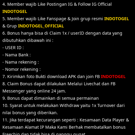
4. Member wajib Like Postingan IG & Follow IG Official
INDOTOGEL
5. Member wajib Like Fanspage & Join grup resmi
INDOTOGEL
& Grup
INDOTOGEL_OFFICIAL
6. Bonus hanya bisa di Claim 1x / userID dengan data yang
dibutuhkan dibawah ini :
- USER ID :
- Nama Bank :
- Nama rekening :
- Nomor rekening :
7. Kirimkan foto Bukti download APK dan join FB
INDOTOGEL
8. Claim Bonus dapat dilakukan Melalui Livechat dan FB
Messenger yang online 24 jam.
9. Bonus dapat dimainkan di semua permainan
10. Syarat untuk melakukan Withdraw yaitu 1x Turnover dari
nilai bonus yang diberikan.
11. Jika terdapat kecurangan seperti : Kesamaan Data Player &
Kesamaan Alamat IP Maka Kami Berhak membatalkan bonus
Freechip dan tidak bisa di ganggu gugat