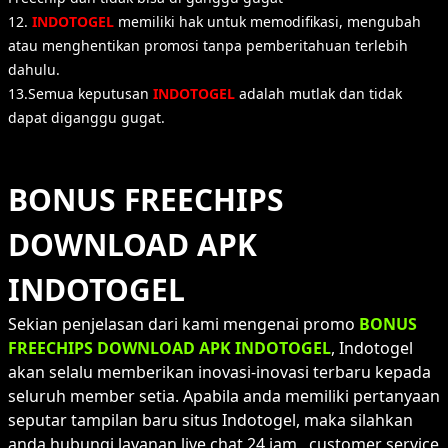
12.
INDOTOGEL
memiliki hak untuk memodifikasi, mengubah
atau menghentikan promosi tanpa pemberitahuan terlebih
dahulu.
13.Semua keputusan
INDOTOGEL
adalah mutlak dan tidak
dapat diganggu gugat.
BONUS FREECHIPS
DOWNLOAD APK
INDOTOGEL
Sekian penjelasan dari kami mengenai promo
BONUS
FREECHIPS DOWNLOAD APK INDOTOGEL
, Indotogel
akan selalu memberikan inovasi-inovasi terbaru kepada
seluruh member setia. Apabila anda memiliki pertanyaan
seputar tampilan baru situs Indotogel, maka silahkan
anda hubungi layanan live chat 24 jam , customer service