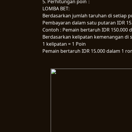
5. Perhitungan poin：
LOMBA BET:
Berdasarkan jumlah taruhan di setiap 
Pembayaran dalam satu putaran IDR 15
Contoh : Pemain bertaruh IDR 150.000 
Berdasarkan kelipatan kemenangan di 
1 kelipatan = 1 Poin
Pemain bertaruh IDR 15.000 dalam 1 ro