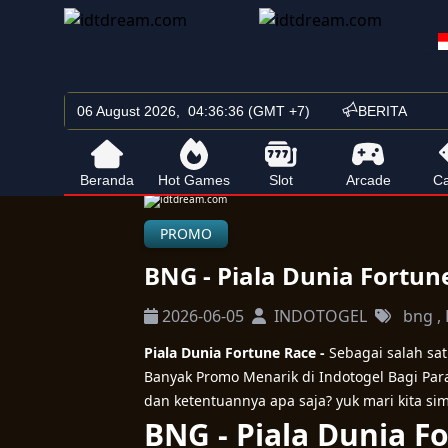
06 August 2026,
04:36:37 (GMT +7)
BERITA
Se
Beranda
Hot Games
Slot
Arcade
Ca
PROMO
BNG - Piala Dunia Fortun
2026-06-05
INDOTOGEL
bng
,
Piala Dunia Fortune Race -
Sebagai salah sa
Banyak Promo Menarik di Indotogel Bagi Pa
dan ketentuannya apa saja? yuk mari kita si
BNG - Piala Dunia F