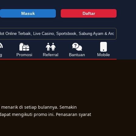
Masuk
Daftar
e Terbaik, Live Casino, Sportsbook, Sabung Ayam & Arcade | Jangan ketingg
og
Promosi
Referral
Bantuan
Mobile
o menarik di setiap bulannya. Semakin
apat mengikuti promo ini. Penasaran syarat