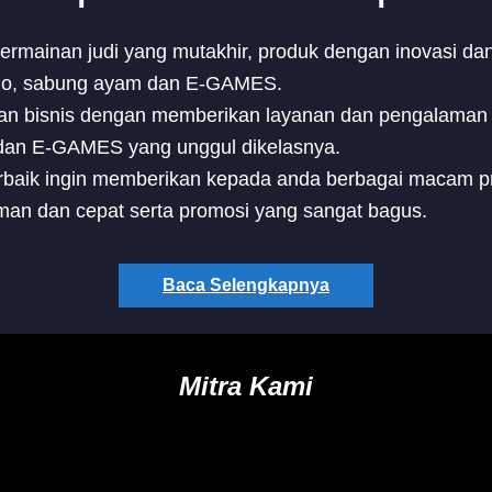
mainan judi yang mutakhir, produk dengan inovasi dan 
asino, sabung ayam dan E-GAMES.
 bisnis dengan memberikan layanan dan pengalaman te
m dan E-GAMES yang unggul dikelasnya.
rbaik ingin memberikan kepada anda berbagai macam pr
an dan cepat serta promosi yang sangat bagus.
s kami, kami juga memiliki BLOG agar player lebih mud
Baca Selengkapnya
si untuk fitur yang baru pada situs kami dan kami aka
Mitra Kami
GUNANYA BLOG DI ZAMAN KEREN INI
kan lagi sekadar catatan harian online. Blog sudah ber
isnis. Dengan gaya yang lebih modern dan fleksibel, bl