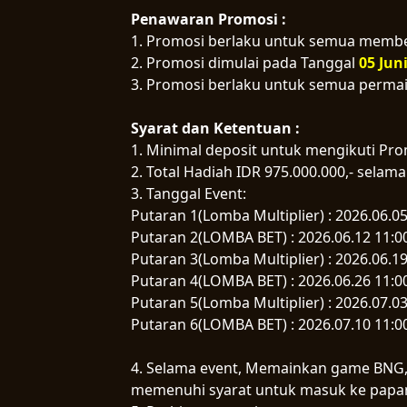
Penawaran Promosi :
1. Promosi berlaku untuk semua membe
2. Promosi dimulai pada Tanggal
05 Jun
3. Promosi berlaku untuk semua perm
Syarat dan Ketentuan :
1. Minimal deposit untuk mengikuti Prom
2. Total Hadiah IDR 975.000.000,- sela
3. Tanggal Event:
Putaran 1(Lomba Multiplier) : 2026.06.0
Putaran 2(LOMBA BET) : 2026.06.12 11:0
Putaran 3(Lomba Multiplier) : 2026.06.1
Putaran 4(LOMBA BET) : 2026.06.26 11:0
Putaran 5(Lomba Multiplier) : 2026.07.0
Putaran 6(LOMBA BET) : 2026.07.10 11:0
4. Selama event, Memainkan game BNG, 
memenuhi syarat untuk masuk ke papan