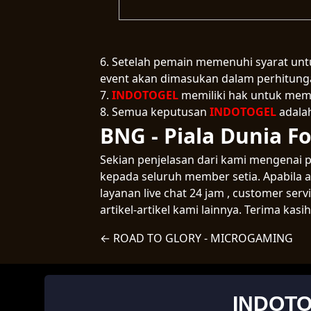
6. Setelah pemain memenuhi syarat unt
event akan dimasukan dalam perhitung
7.
INDOTOGEL
memiliki hak untuk memo
8. Semua keputusan
INDOTOGEL
adalah
BNG - Piala Dunia F
Sekian penjelasan dari kami mengenai
kepada seluruh member setia. Apabila a
layanan live chat 24 jam , customer se
artikel-artikel kami lainnya. Terima kasih
←
ROAD TO GLORY - MICROGAMING
INDOTO