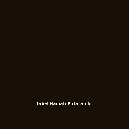
Tabel Hadiah Putaran 6 :