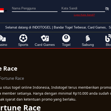
Lupa Kata Sandi?
lamat datang di INDOTOGEL | Bandar Togel Terbesar, Card Games, Slot Onlin
sino
Sports
Card Games
Togel
Sabung
Bl
e Race
 Fortune Race
tu situs togel online Indonesia, Indotogel terus memberikan prom
ra member setianya. Hanya dengan minimal Rp10.000 anda sudah d
mak syarat dan ketentuan promo yang berlaku.
ortune Race