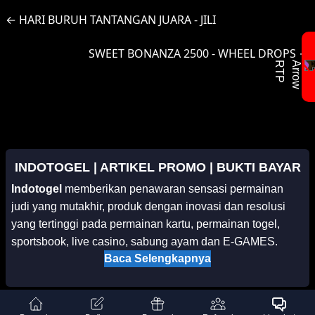
←
HARI BURUH TANTANGAN JUARA - JILI
SWEET BONANZA 2500 - WHEEL DROPS
→
INDOTOGEL | ARTIKEL PROMO | BUKTI BAYAR
Indotogel
memberikan penawaran sensasi permainan
judi yang mutakhir, produk dengan inovasi dan resolusi
yang tertinggi pada permainan kartu, permainan togel,
sportsbook, live casino, sabung ayam dan E-GAMES.
Baca Selengkapnya
Misi kami yang utama adalah mengembangkan bisnis
dengan memberikan layanan dan pengalaman terbaik dari
permainan kartu, permainan togel, sportsbook, live casino,
Mitra Kami
sabung ayam dan E-GAMES yang unggul dikelasnya.